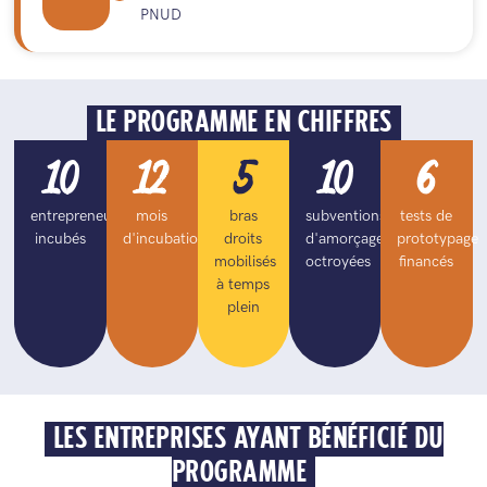
PNUD
LE PROGRAMME EN CHIFFRES
10
12
5
10
6
entrepreneurs
mois
bras
subventions
tests de
incubés
d'incubation
droits
d'amorçage
prototypage
mobilisés
octroyées
financés
à temps
plein
LES ENTREPRISES AYANT BÉNÉFICIÉ DU
PROGRAMME