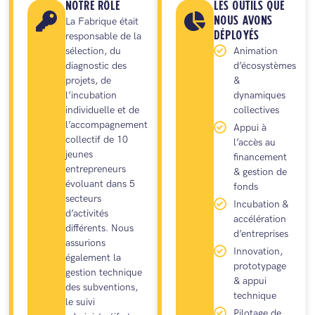
NOTRE RÔLE
LES OUTILS QUE
NOUS AVONS
La Fabrique était
DÉPLOYÉS
responsable de la
sélection, du
Animation
diagnostic des
d’écosystèmes
projets, de
&
l’incubation
dynamiques
individuelle et de
collectives
l’accompagnement
Appui à
collectif de 10
l’accès au
jeunes
financement
entrepreneurs
& gestion de
évoluant dans 5
fonds
secteurs
Incubation &
d’activités
accélération
différents. Nous
d’entreprises
assurions
Innovation,
également la
prototypage
gestion technique
& appui
des subventions,
technique
le suivi
Pilotage de