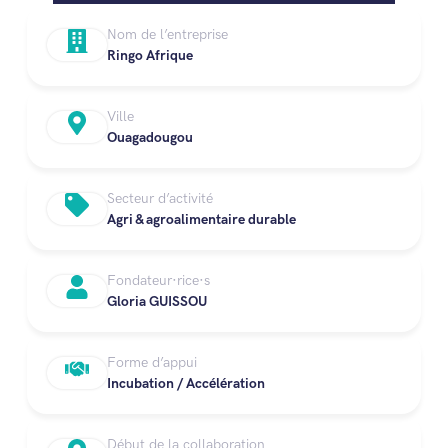
Nom de l’entreprise
Ringo Afrique
Ville
Ouagadougou
Secteur d’activité
Agri & agroalimentaire durable
Fondateur·rice·s
Gloria GUISSOU
Forme d’appui
Incubation / Accélération
Début de la collaboration