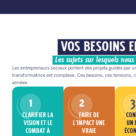
VOS BESOINS E
Les sujets sur lesquels nou
Les entrepreneurs sociaux portent des projets guidés par un
transformatrice est complexe. Ces besoins, ces tensions, c
années.
1
2
3
CLARIFIER LA
FAIRE DE
CON
VISION ET LE
L’IMPACT UNE
UN 
COMBAT À
VRAIE
ÉCO