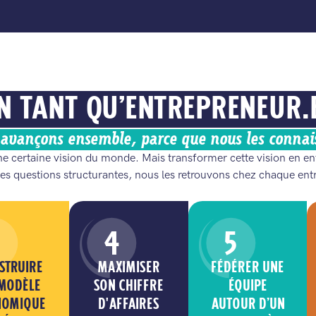
N TANT QU’ENTREPRENEUR.E
s avançons ensemble, parce que nous les connai
e certaine vision du monde. Mais transformer cette vision en ent
es questions structurantes, nous les retrouvons chez chaque ent
4
5
STRUIRE
MAXIMISER
FÉDÉRER UNE
MODÈLE
SON CHIFFRE
ÉQUIPE
NOMIQUE
D'AFFAIRES
AUTOUR D’UN