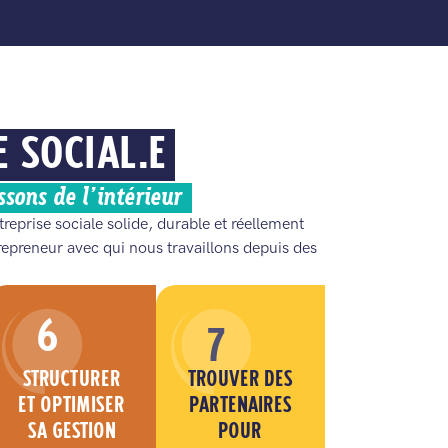
 SOCIAL.E
ssons de l’intérieur
reprise sociale solide, durable et réellement
repreneur avec qui nous travaillons depuis des
6
7
STRUCTURER
TROUVER DES
ET OPTIMISER
PARTENAIRES
SA GESTION
POUR