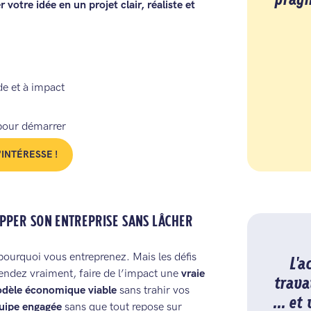
pragm
votre idée en un projet clair, réaliste et
e et à impact
 pour démarrer
'INTÉRESSE !
OPPER SON ENTREPRISE SANS LÂCHER
pourquoi vous entreprenez. Mais les défis
L'a
ndez vraiment, faire de l’impact une
vraie
trava
dèle économique viable
sans trahir vos
... et
uipe engagée
sans que tout repose sur