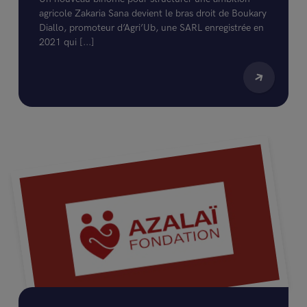
agricole Zakaria Sana devient le bras droit de Boukary
Diallo, promoteur d’Agri’Ub, une SARL enregistrée en
2021 qui [...]