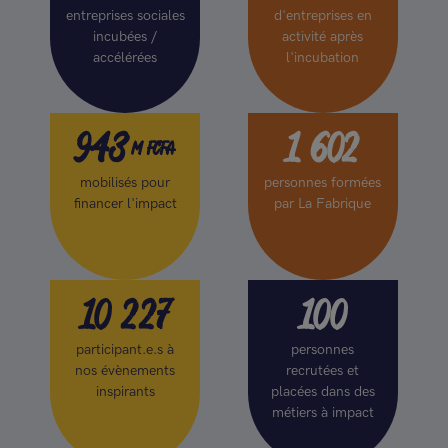
entreprises sociales
d'entreprises en
incubées /
activité après
accélérées
l'incubation
943
1 602
 M FCFA
mobilisés pour
personnes formées
financer l'impact
par La Fabrique
10 227
100
participant.e.s à
personnes
nos évènements
recrutées et
inspirants
placées dans des
métiers à impact