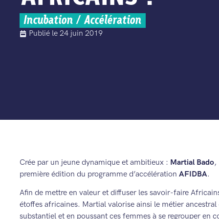
Incubation / Accélération
Publié le
24 juin 2019
Crée par un jeune dynamique et ambitieux :
Martial Bado
,
première édition du programme d’accélération
AFIDBA
.
Afin de mettre en valeur et diffuser les savoir-faire Africa
étoffes africaines. Martial valorise ainsi le métier ancestr
substantiel et en poussant ces femmes à se regrouper en c