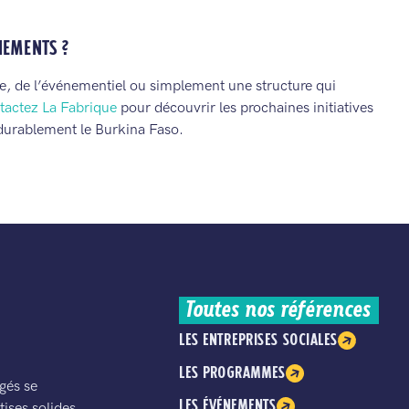
NEMENTS ?
rie, de l’événementiel ou simplement une structure qui
tactez La Fabrique
pour découvrir les prochaines initiatives
 durablement le Burkina Faso.
Toutes nos références
LES ENTREPRISES SOCIALES
LES PROGRAMMES
gés se
LES ÉVÉNEMENTS
ises solides,