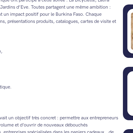
ue ont participé à cette soirée : La Bicyclette, Latifa
ardins d’Eve. Toutes partagent une même ambition :
nt un impact positif pour le Burkina Faso. Chaque
s, présentations produits, catalogues, cartes de visite et
è,
tique.
vait un objectif très concret : permettre aux entrepreneurs
volume et d’ouvrir de nouveaux débouchés
s, entreprises spécialisées dans les paniers cadeaux… de