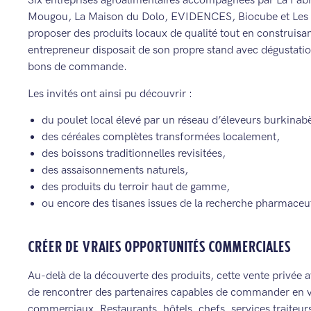
Six entreprises agroalimentaires accompagnées par La Fabriq
Mougou, La Maison du Dolo, EVIDENCES, Biocube et Les J
proposer des produits locaux de qualité tout en construisa
entrepreneur disposait de son propre stand avec dégustation
bons de commande.
Les invités ont ainsi pu découvrir :
du poulet local élevé par un réseau d’éleveurs burkinab
des céréales complètes transformées localement,
des boissons traditionnelles revisitées,
des assaisonnements naturels,
des produits du terroir haut de gamme,
ou encore des tisanes issues de la recherche pharmaceu
CRÉER DE VRAIES OPPORTUNITÉS COMMERCIALES
Au-delà de la découverte des produits, cette vente privée a
de rencontrer des partenaires capables de commander en 
commerciaux. Restaurants, hôtels, chefs, services traiteur