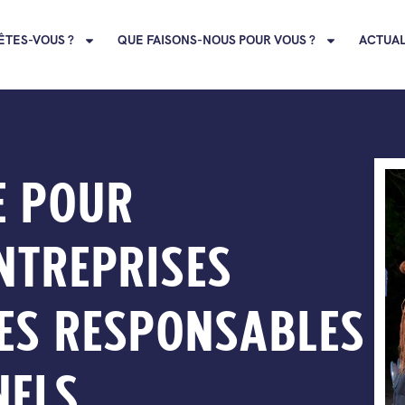
ÊTES-VOUS ?
QUE FAISONS-NOUS POUR VOUS ?
ACTUAL
E POUR
NTREPRISES
ES RESPONSABLES
NELS