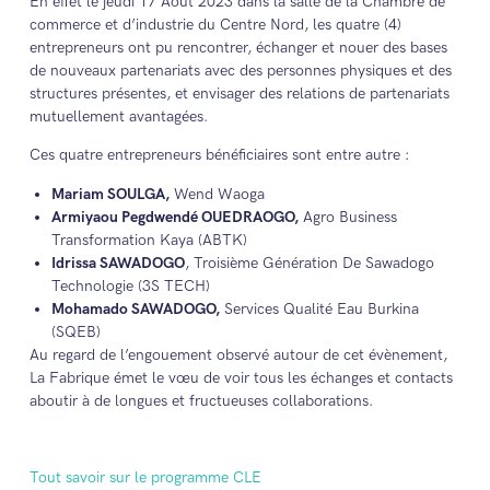
En effet le jeudi 17 Aout 2023 dans la salle de la Chambre de
commerce et d’industrie du Centre Nord, les quatre (4)
entrepreneurs ont pu rencontrer, échanger et nouer des bases
de nouveaux partenariats avec des personnes physiques et des
structures présentes, et envisager des relations de partenariats
mutuellement avantagées.
Ces quatre entrepreneurs bénéficiaires sont entre autre :
Mariam SOULGA,
Wend Waoga
Armiyaou Pegdwendé OUEDRAOGO,
Agro Business
Transformation Kaya (ABTK)
Idrissa SAWADOGO
, Troisième Génération De Sawadogo
Technologie (3S TECH)
Mohamado SAWADOGO,
Services Qualité Eau Burkina
(SQEB)
Au regard de l’engouement observé autour de cet évènement,
La Fabrique émet le vœu de voir tous les échanges et contacts
aboutir à de longues et fructueuses collaborations.
Tout savoir sur le programme CLE