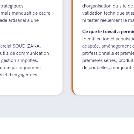
stratégiques.
d’organisation du site de 
ue mais manquait de cadre
validation technique et s
tade artisanal à une
ni tester réellement le m
Ce que le travail a perm
Identification et acquis
mercial SOUD-ZAKA,
adaptée, aménagement du
’outils de communication
professionnelle et premie
gestion simplifiés.
premières séries, produi
ucture juridiquement
de poubelles, marquant s
s et d’engager des