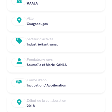
KAALA
Ville
Ouagadougou
Secteur d’activité
Industrie & artisanat
Fondateur·rice·s
Soumaïla et Marie KANLA
Forme d’appui
Incubation / Accélération
Début de la collaboration
2018