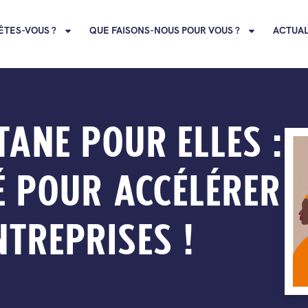
ÊTES-VOUS ?
QUE FAISONS-NOUS POUR VOUS ?
ACTUAL
TANE POUR ELLES :
É POUR ACCÉLÉRER
NTREPRISES !