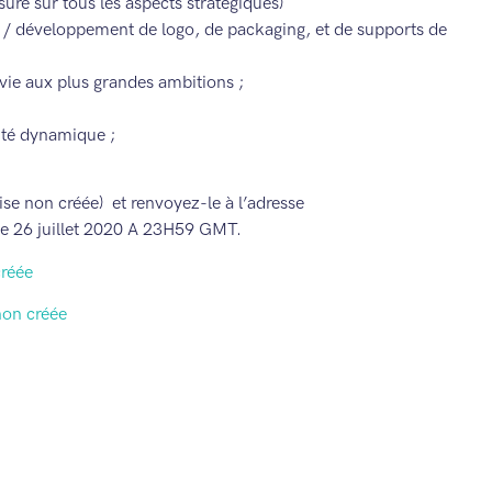
e sur tous les aspects stratégiques)
on / développement de logo, de packaging, et de supports de
ie aux plus grandes ambitions ;
uté dynamique ;
ise non créée) et renvoyez-le à l’adresse
he 26 juillet 2020 A 23H59 GMT.
créée
non créée