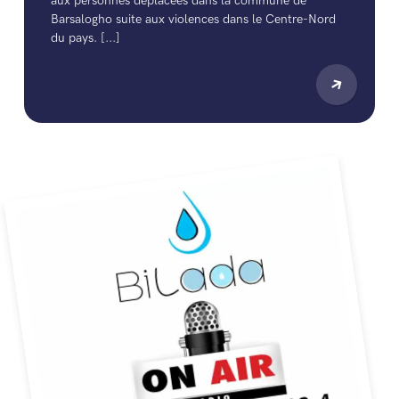
aux personnes déplacées dans la commune de
Barsalogho suite aux violences dans le Centre-Nord
du pays. [...]