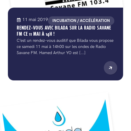
11 mai 2019
INCUBATION / ACCÉLÉRATION
RENDEZ-VOUS AVEC BILADA SUR LA RADIO SAVANE
FM CE 11 MAI À 14H !
C’est un rendez-vous auditif que Bilada vous propose
ce samedi 11 mai à 14h00 sur les ondes de Radio
Savane FM. Hamed Arthur YO est [...]