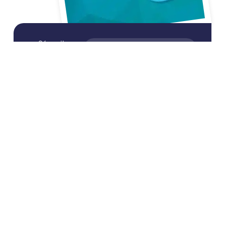
26 avril
INCUBATION /
ACCÉLÉRATION
2017
UN NOUVEL ENTREPRENEUR PROMETTEUR RENTRE À
LA FABRIQUE
La journée « Innovons pour l’accès à l’eau potable au
Burkina Faso ! », organisée par La Fabrique le 16
février 2017 a été l’occasion [...]